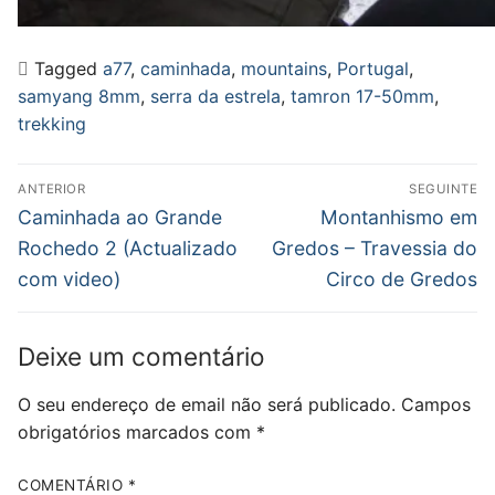
Tagged
a77
,
caminhada
,
mountains
,
Portugal
,
samyang 8mm
,
serra da estrela
,
tamron 17-50mm
,
trekking
Navegação
ANTERIOR
SEGUINTE
de
Previous
Next
Caminhada ao Grande
Montanhismo em
post:
post:
artigos
Rochedo 2 (Actualizado
Gredos – Travessia do
com video)
Circo de Gredos
Deixe um comentário
O seu endereço de email não será publicado.
Campos
obrigatórios marcados com
*
COMENTÁRIO
*