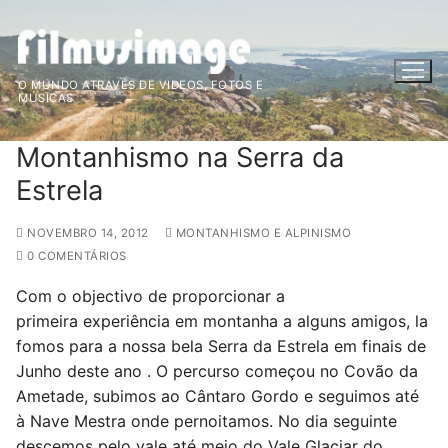
Saltar
para
conteúdo
O MUNDO ATRAVÉS DE VIDEOS, FOTOS E
MÚSICAS
Montanhismo na Serra da
Estrela
NOVEMBRO 14, 2012
MONTANHISMO E ALPINISMO
0 COMENTÁRIOS
Com o objectivo de proporcionar a
primeira experiência em montanha a alguns amigos, la
fomos para a nossa bela Serra da Estrela em finais de
Junho deste ano . O percurso começou no Covão da
Ametade, subimos ao Cântaro Gordo e seguimos até
à Nave Mestra onde pernoitamos. No dia seguinte
descemos pelo vale até meio do Vale Glaciar do