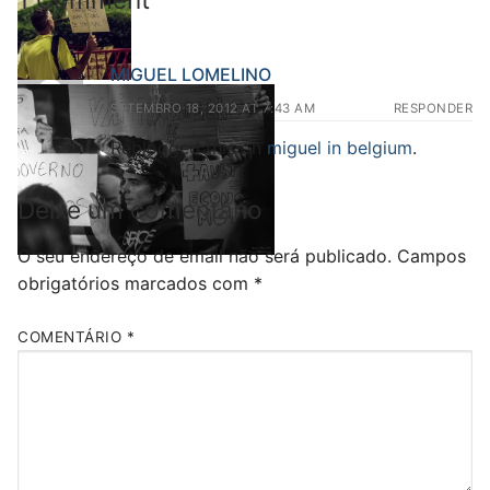
MIGUEL LOMELINO
SETEMBRO 18, 2012 AT 7:43 AM
RESPONDER
Reblogged this on
miguel in belgium
.
Deixe um comentário
O seu endereço de email não será publicado.
Campos
obrigatórios marcados com
*
COMENTÁRIO
*