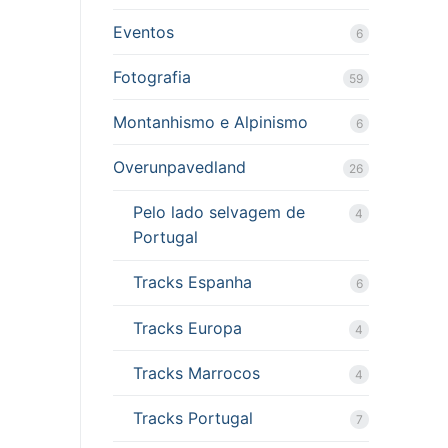
Eventos
6
Fotografia
59
Montanhismo e Alpinismo
6
Overunpavedland
26
Pelo lado selvagem de
4
Portugal
Tracks Espanha
6
Tracks Europa
4
Tracks Marrocos
4
Tracks Portugal
7