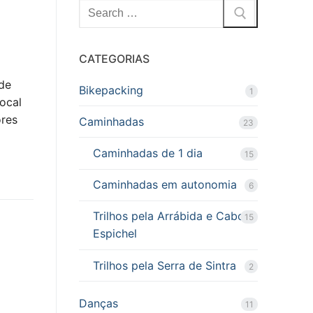
Pesquisar
por:
CATEGORIAS
 de
Bikepacking
1
ocal
ores
Caminhadas
23
Caminhadas de 1 dia
15
Caminhadas em autonomia
6
Trilhos pela Arrábida e Cabo
15
Espichel
Trilhos pela Serra de Sintra
2
Danças
11