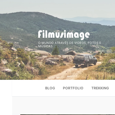
Saltar
para
conteúdo
O MUNDO ATRAVÉS DE VIDEOS, FOTOS E
MÚSICAS
BLOG
PORTFOLIO
TREKKING