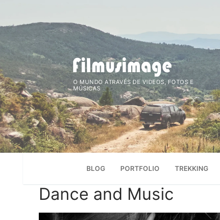
Saltar
para
conteúdo
O MUNDO ATRAVÉS DE VIDEOS, FOTOS E
MÚSICAS
BLOG
PORTFOLIO
TREKKING
Dance and Music