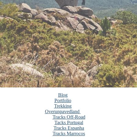
Blog
Portfolio
Trekking
Overunpavedland
Tracks Off-Road
Tacks Portugal
Tracks Espanha
Tracks Marrocos