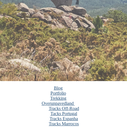
Blog
Portfolio
Trekking
Overunpavedland
Tracks Off-Road
Tacks Portugal
Tracks Espanha
Tracks Marrocos