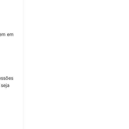
gem em
essões
 seja