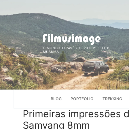
Saltar
para
conteúdo
O MUNDO ATRAVÉS DE VIDEOS, FOTOS E
MÚSICAS
BLOG
PORTFOLIO
TREKKING
Primeiras impressões 
Samyang 8mm