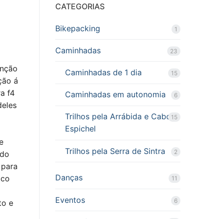
CATEGORIAS
Bikepacking
1
Caminhadas
23
enção
Caminhadas de 1 dia
15
ção á
a f4
Caminhadas em autonomia
6
deles
Trilhos pela Arrábida e Cabo
15
Espichel
e
Trilhos pela Serra de Sintra
2
 do
 para
Danças
ico
11
Eventos
6
to e