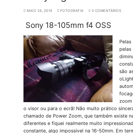
MAIO 24, 2014
FOTOGRAFIA
0 COMENTÁRIOS
Sony 18-105mm f4 OSS
Pelas
pelas
dimin
const
são a
oLigh
autom
focag
zoom 
o visor ou para o ecrã! Não muito prático sinc
chamado de Power Zoom, que também existe na 
diferentes e fiquei realmente muito impression
constante, algo impossível na 16-50mm. Em ter