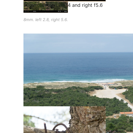
50mm center. Left f4 and right f5.6
8mm. left 2.8, right 5.6.