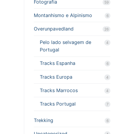
Fotografia
59
Montanhismo e Alpinismo
6
Overunpavedland
26
Pelo lado selvagem de
4
Portugal
Tracks Espanha
6
Tracks Europa
4
Tracks Marrocos
4
Tracks Portugal
7
Trekking
6
Uncategorized