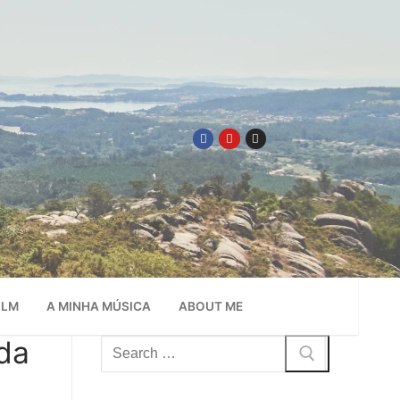
ILM
A MINHA MÚSICA
ABOUT ME
da
Pesquisar
por: