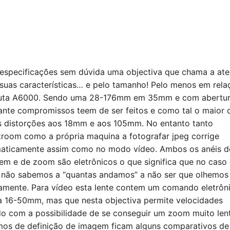
 especificações sem dúvida uma objectiva que chama a at
 suas características… e pelo tamanho! Pelo menos em rela
uta A6000. Sendo uma 28-176mm em 35mm e com abertur
ante compromissos teem de ser feitos e como tal o maior 
s distorções aos 18mm e aos 105mm. No entanto tanto
troom como a própria maquina a fotografar jpeg corrige
aticamente assim como no modo vídeo. Ambos os anéis d
em e de zoom são eletrônicos o que significa que no caso
não sabemos a “quantas andamos” a não ser que olhemos
eramente. Para vídeo esta lente contem um comando eletrôn
16-50mm, mas que nesta objectiva permite velocidades
ado com a possibilidade de se conseguir um zoom muito len
mos de definição de imagem ficam alguns comparativos de