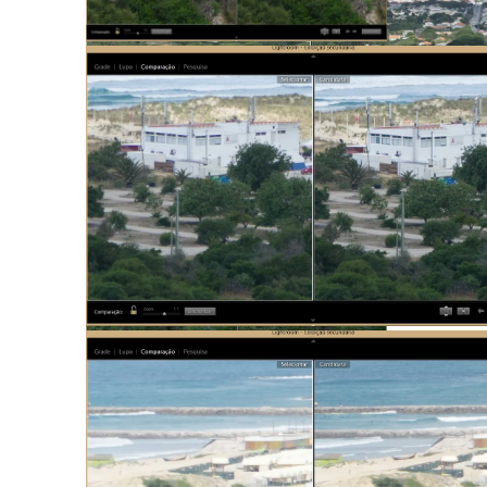
18mm center. Left f4 and right f5.6
18mm center. Left f4 and right f5.6
18mm left. Left f4 and right f5.6
50mm center. Left f4 and right f5.6
18mm right. Left f4 and right f5.6