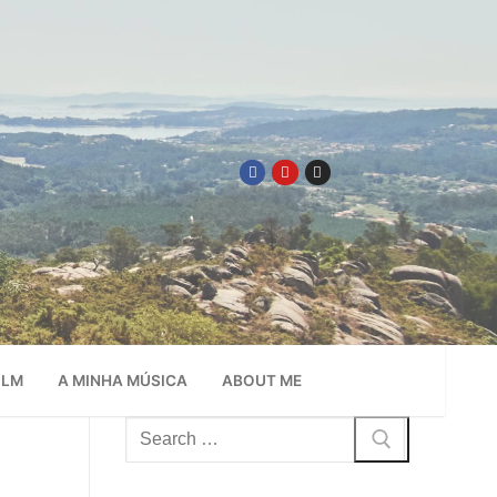
ILM
A MINHA MÚSICA
ABOUT ME
Pesquisar
por: