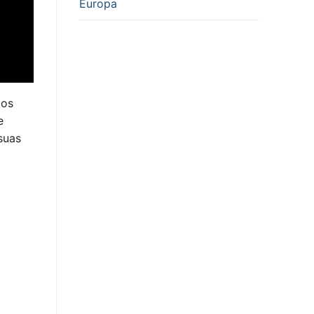
Europa
cos
e
suas