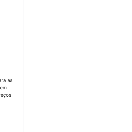
ara as
gem
reços