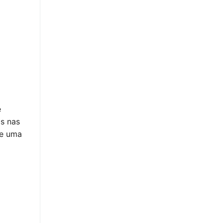
e
as nas
de uma