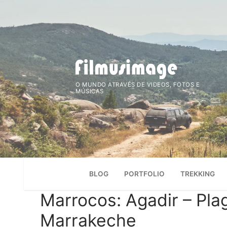
Saltar
para
conteúdo
O MUNDO ATRAVÉS DE VIDEOS, FOTOS E
MÚSICAS
BLOG
PORTFOLIO
TREKKING
Marrocos: Agadir – Pla
Marrakeche