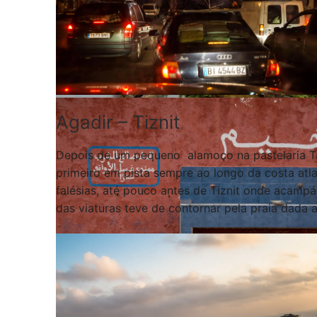
Agadir – Tiznit
Depois de um pequeno alamoço na pastelaria Taf
primeiro em pista sempre ao longo da costa atl
falésias, até pouco antes de Tiznit onde acam
das viaturas teve de contornar pela praia dada 