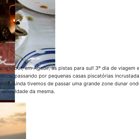
ernnout, em Agadir, as pistas para sul! 3º dia de viagem 
antica, passando por pequenas casas piscatórias incrustad
pámos. Ainda tivemos de passar uma grande zone dunar on
a dificuldade da mesma.